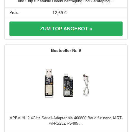
und Chip für stabile Datenübertragung und Geräteprog ...
12,69 €
ZUM TOP ANGEBOT »
9
APBVIHL 2,4GHz Seriell-Adapter bis 460800 Baud für nanoUART-
wl-RS232/RS485 ...