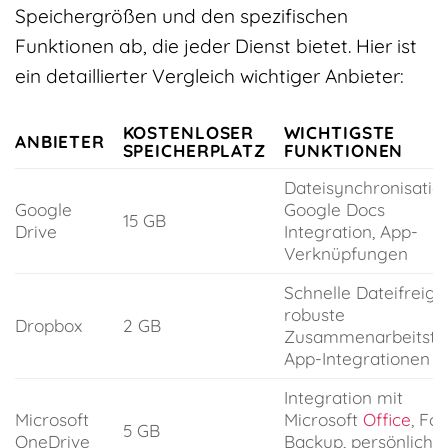
Speichergrößen und den spezifischen
Funktionen ab, die jeder Dienst bietet. Hier ist
ein detaillierter Vergleich wichtiger Anbieter:
KOSTENLOSER
WICHTIGSTE
ANBIETER
SPEICHERPLATZ
FUNKTIONEN
Dateisynchronisation
Google
Google Docs
15 GB
Drive
Integration, App-
Verknüpfungen
Schnelle Dateifreiga
robuste
Dropbox
2 GB
Zusammenarbeitstoo
App-Integrationen
Integration mit
Microsoft
Microsoft
Office
, Fot
5 GB
OneDrive
Backup, persönliche