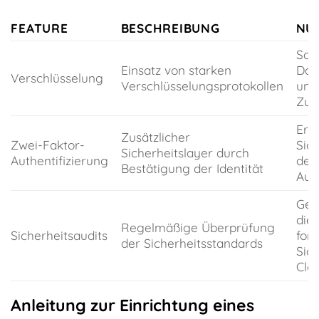
FEATURE
BESCHREIBUNG
NU
Sch
Einsatz von starken
Dat
Verschlüsselung
Verschlüsselungsprotokollen
une
Zugr
Erh
Zusätzlicher
Zwei-Faktor-
Sich
Sicherheitslayer durch
Authentifizierung
der
Bestätigung der Identität
Auth
Gew
die
Regelmäßige Überprüfung
Sicherheitsaudits
for
der Sicherheitsstandards
Sich
Clo
Anleitung zur Einrichtung eines