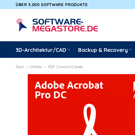
Zum
ÜBER 3.000 SOFTWARE PRODUKTE
Inhalt
springen
3D-Architektur/CAD
Backup & Recovery
Start
»
Utilities
»
PDF Convert/Create