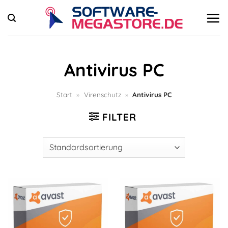
Zum
Inhalt
springen
Antivirus PC
Start
»
Virenschutz
»
Antivirus PC
FILTER