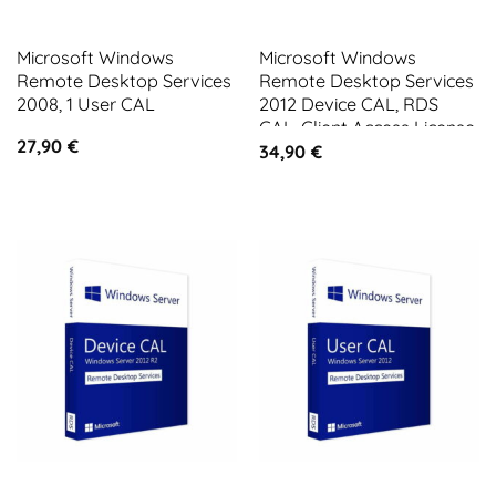
Microsoft Windows
Microsoft Windows
Remote Desktop Services
Remote Desktop Services
2008, 1 User CAL
2012 Device CAL, RDS
CAL, Client Access License
27,90
€
1 CAL
34,90
€