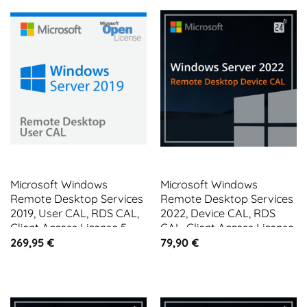
Microsoft Windows
Microsoft Windows
Remote Desktop Services
Remote Desktop Services
2019, User CAL, RDS CAL,
2022, Device CAL, RDS
Client Access License 5
CAL, Client Access License
CALs
1 CAL
269,95
€
79,90
€