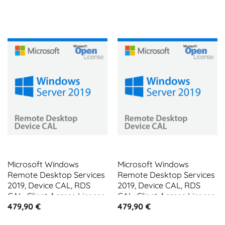
Microsoft Windows
Microsoft Windows
Remote Desktop Services
Remote Desktop Services
2019, Device CAL, RDS
2019, Device CAL, RDS
CAL, Client Access License
CAL, Client Access License
10 CALs
5 CALs
479,90
€
479,90
€