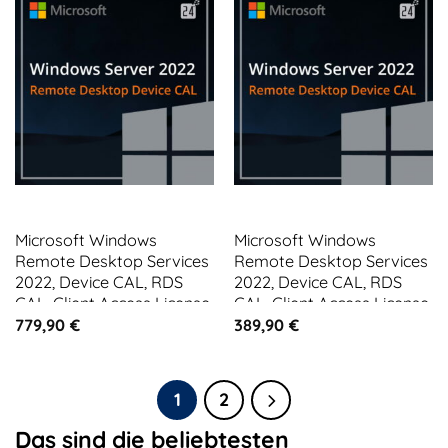
Microsoft Windows
Microsoft Windows
Remote Desktop Services
Remote Desktop Services
2022, Device CAL, RDS
2022, Device CAL, RDS
CAL, Client Access License
CAL, Client Access License
10 CALs
5 CALs
779,90
€
389,90
€
1
2
Das sind die beliebtesten