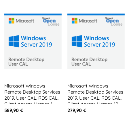
Microsoft Windows
Microsoft Windows
Remote Desktop Services
Remote Desktop Services
2019, User CAL, RDS CAL,
2019, User CAL, RDS CAL,
Client Access License 1
Client Access License 10
CAL
CALs
589,90
€
279,90
€