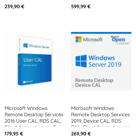
CAL
CALs
239,90
€
599,99
€
Microsoft Windows
Microsoft Windows
Remote Desktop Services
Remote Desktop Services
2016 User CAL, RDS CAL,
2019, Device CAL, RDS
Client Access License 5
CAL, Client Access License
CALs
1 CAL
179,95
€
269,90
€