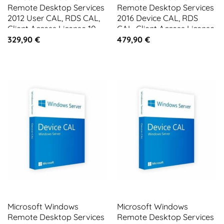
Remote Desktop Services
Remote Desktop Services
2012 User CAL, RDS CAL,
2016 Device CAL, RDS
Client Access License 10
CAL, Client Access License
CALs
1 CAL
329,90
€
479,90
€
Microsoft Windows
Microsoft Windows
Remote Desktop Services
Remote Desktop Services