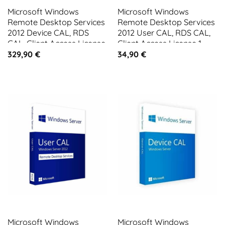
Microsoft Windows
Microsoft Windows
Remote Desktop Services
Remote Desktop Services
2012 Device CAL, RDS
2012 User CAL, RDS CAL,
CAL, Client Access License
Client Access License 1
10 CALs
CAL
329,90
€
34,90
€
Microsoft Windows
Microsoft Windows