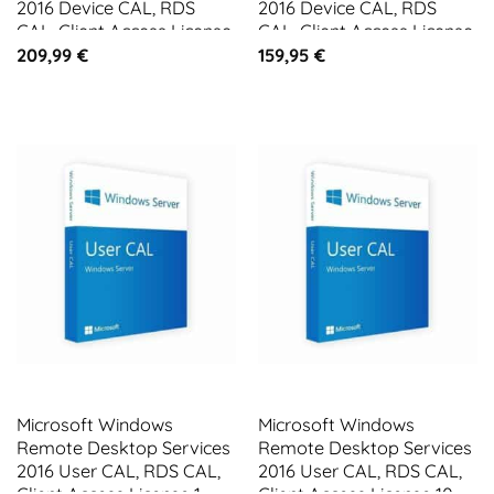
2016 Device CAL, RDS
2016 Device CAL, RDS
CAL, Client Access License
CAL, Client Access License
10 CALs
5 CALs
209,99
€
159,95
€
Microsoft Windows
Microsoft Windows
Remote Desktop Services
Remote Desktop Services
2016 User CAL, RDS CAL,
2016 User CAL, RDS CAL,
Client Access License 1
Client Access License 10