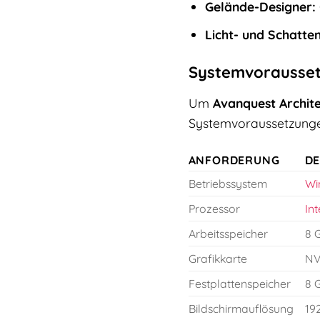
Gelände-Designer:
Licht- und Schatten
Systemvorausse
Um
Avanquest Archit
Systemvoraussetzungen
ANFORDERUNG
DE
Betriebssystem
Wi
Prozessor
Int
Arbeitsspeicher
8 
Grafikkarte
NV
Festplattenspeicher
8 
Bildschirmauflösung
19