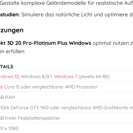
Gestalte komplexe Geländemodelle für realistische Au
studien:
Simuliere das natürliche Licht und optimiere d
tzungen
ekt 3D 20 Pro-Platinum Plus Windows
optimal nutzen z
 erfüllen:
TAILS
ndows 10
, Windows 8/8.1,
Windows 7
(jeweils 64-Bit)
el
Core i5 oder vergleichbarer AMD Prozessor
GB RAM
IDIA GeForce GTX 960 oder vergleichbare AMD Grafikkarte 
GB freier Festplattenspeicher
20 x 1080