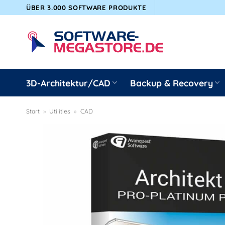
Zum
ÜBER 3.000 SOFTWARE PRODUKTE
Inhalt
springen
3D-Architektur/CAD
Backup & Recovery
Start
»
Utilities
»
CAD