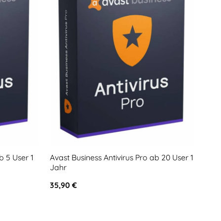
b 5 User 1
Avast Business Antivirus Pro ab 20 User 1
Avas
Jahr
Jah
35,90
€
81,