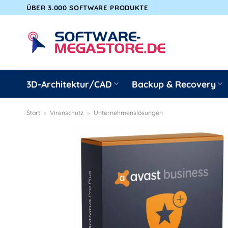
Zum
ÜBER 3.000 SOFTWARE PRODUKTE
Inhalt
springen
3D-Architektur/CAD
Backup & Recovery
Start
»
Virenschutz
»
Unternehmenslösungen