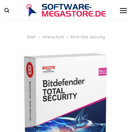
Zum
Inhalt
springen
Start
»
Virenschutz
»
All-In-One Security