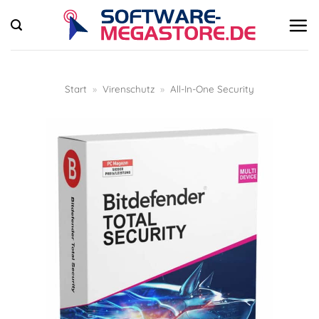
Zum
Inhalt
springen
Start
»
Virenschutz
»
All-In-One Security