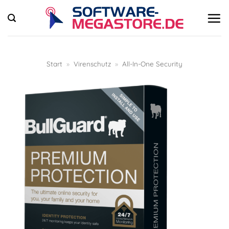
Zum
Inhalt
springen
Start
»
Virenschutz
»
All-In-One Security