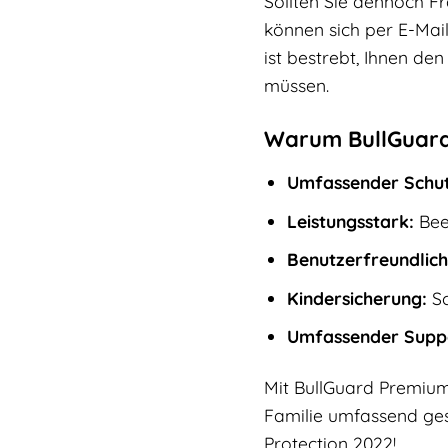
Sollten Sie dennoch F
können sich per E-Mai
ist bestrebt, Ihnen de
müssen.
Warum BullGuard 
Umfassender Schut
Leistungsstark:
Beei
Benutzerfreundlich
Kindersicherung:
Sc
Umfassender Supp
Mit BullGuard Premium
Familie umfassend gesc
Protection 2022!