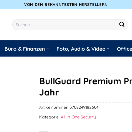
VON DEN BEKANNTESTEN HERSTELLERN
Suchen
nach:
Büro & Finanzen
Foto, Audio & Video
Offic
BullGuard Premium Pr
Jahr
Artikelnummer:
5708249182604
Kategorie:
All-In-One Security