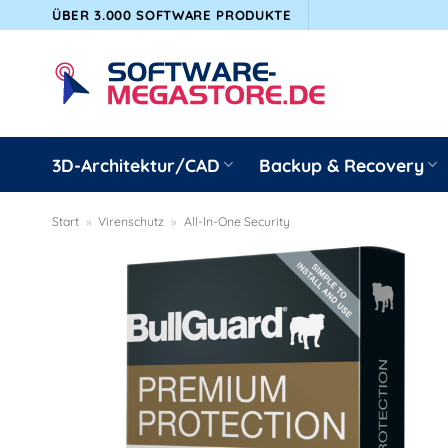
Zum
ÜBER 3.000 SOFTWARE PRODUKTE
Inhalt
springen
3D-Architektur/CAD
Backup & Recovery
Start
»
Virenschutz
»
All-In-One Security