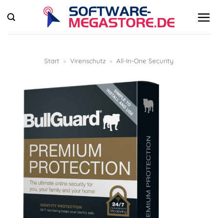
Zum
Inhalt
springen
Start
»
Virenschutz
»
All-In-One Security