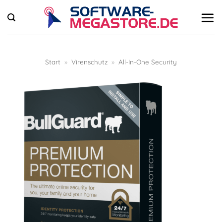
Zum
Inhalt
springen
Start
»
Virenschutz
»
All-In-One Security