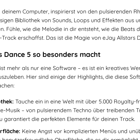
t an deinem Computer, inspirierst von den pulsierenden
esigen Bibliothek von Sounds, Loops und Effekten aus un
Fühle, wie die Melodie in dir entsteht, wie die Beats di
rack erschaffst. Das ist die Magie von eJay Allstars 
s Dance 5 so besonders macht
st mehr als nur eine Software – es ist ein kreatives Wer
szuleben. Hier sind einige der Highlights, die diese S
achen:
othek:
Tauche ein in eine Welt mit über 5.000 Royalty-
e-Musik – von pulsierendem Techno über treibenden T
du garantiert die perfekten Elemente für deinen Track.
rfläche:
Keine Angst vor komplizierten Menüs und unübe
e benutzerfreundliche Oberfläche, die es dir ermöglicht