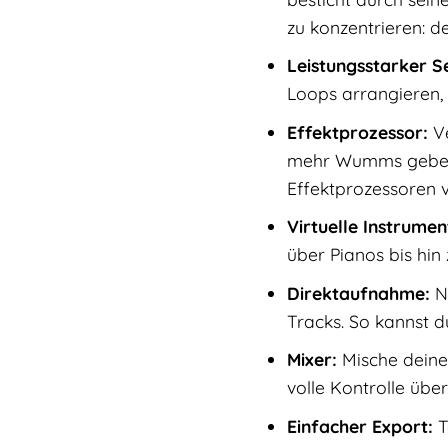
zu konzentrieren: d
Leistungsstarker S
Loops arrangieren, 
Effektprozessor:
Ve
mehr Wumms geben, 
Effektprozessoren v
Virtuelle Instrumen
über Pianos bis hin
Direktaufnahme:
Ni
Tracks. So kannst d
Mixer:
Mische deine 
volle Kontrolle üb
Einfacher Export:
T