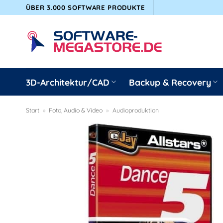
Zum
ÜBER 3.000 SOFTWARE PRODUKTE
Inhalt
springen
3D-Architektur/CAD
Backup & Recovery
Start
»
Foto, Audio & Video
»
Audioproduktion