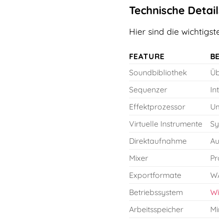
Technische Detail
Hier sind die wichtigs
FEATURE
B
Soundbibliothek
Üb
Sequenzer
In
Effektprozessor
Um
Virtuelle Instrumente
Sy
Direktaufnahme
Au
Mixer
Pr
Exportformate
WA
Betriebssystem
W
Arbeitsspeicher
Mi