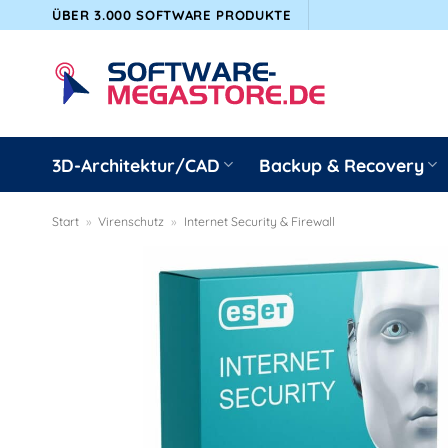
Zum
ÜBER 3.000 SOFTWARE PRODUKTE
Inhalt
springen
3D-Architektur/CAD
Backup & Recovery
Start
»
Virenschutz
»
Internet Security & Firewall