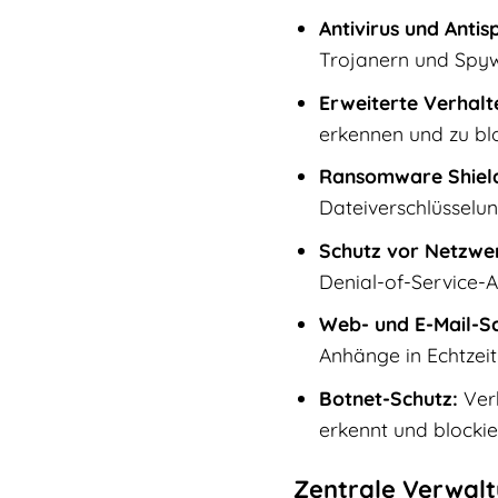
Antivirus und Anti
Trojanern und Spyw
Erweiterte Verhalt
erkennen und zu blo
Ransomware Shiel
Dateiverschlüsselun
Schutz vor Netzwer
Denial-of-Service-A
Web- und E-Mail-Sc
Anhänge in Echtzeit
Botnet-Schutz:
Verh
erkennt und blockier
Zentrale Verwaltu