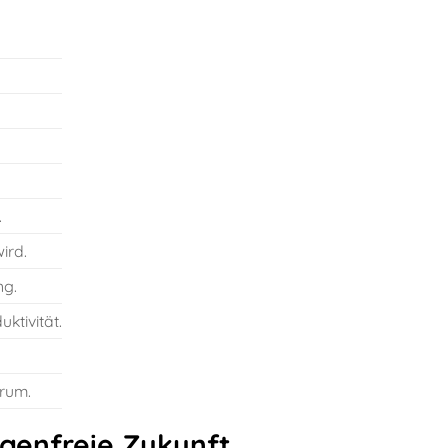
.
ird.
ng.
ktivität.
rum.
orgenfreie Zukunft