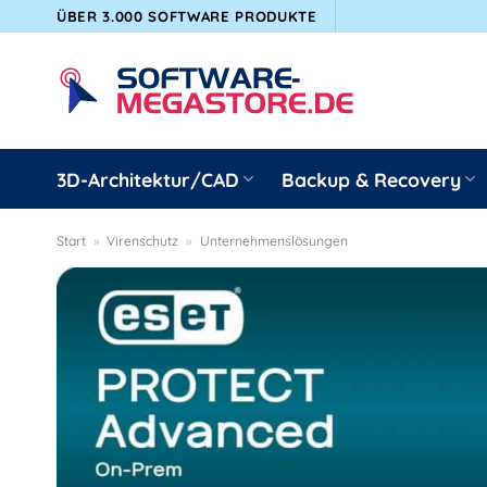
Zum
ÜBER 3.000 SOFTWARE PRODUKTE
Inhalt
springen
3D-Architektur/CAD
Backup & Recovery
Start
»
Virenschutz
»
Unternehmenslösungen