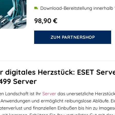
Download-Bereitstellung innerhalb 
98,90
€
ZUM PARTNERSHOP
hr digitales Herzstück: ESET Serv
-499 Server
en Landschaft ist Ihr
Server
das unersetzliche Herzstück
he Anwendungen und ermöglicht reibungslose Abläufe. Ei
tenverlust und finanziellen Einbußen bis hin zu Imag
 weit kommen. Schützen Sie Ihr wertvollstes Gut mit der