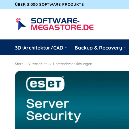
Zum
ÜBER 3.000 SOFTWARE PRODUKTE
Inhalt
springen
3D-Architektur/CAD
Backup & Recovery
Start
»
Virenschutz
»
Unternehmenslösungen