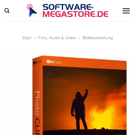
Zum
Inhalt
springen
Start
»
Foto, Audio & Video
»
Bildbearbeitung