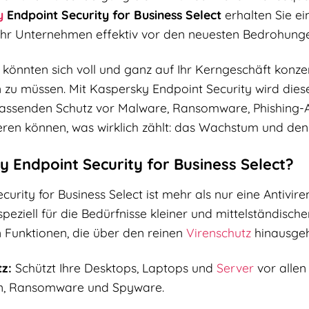
y
Endpoint Security for Business Select
erhalten Sie e
 Ihr Unternehmen effektiv vor den neuesten Bedrohunge
Sie könnten sich voll und ganz auf Ihr Kerngeschäft konz
u müssen. Mit Kaspersky Endpoint Security wird diese 
fassenden Schutz vor Malware, Ransomware, Phishing-
ieren können, was wirklich zählt: das Wachstum und den
Endpoint Security for Business Select?
rity for Business Select ist mehr als nur eine Antiviren
 speziell für die Bedürfnisse kleiner und mittelständisc
n Funktionen, die über den reinen
Virenschutz
hinausgeh
z:
Schützt Ihre Desktops, Laptops und
Server
vor allen 
n, Ransomware und Spyware.