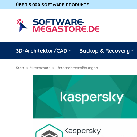
Zum
ÜBER 3.000 SOFTWARE PRODUKTE
Inhalt
springen
3D-Architektur/CAD
Backup & Recovery
Start
»
Virenschutz
»
Unternehmenslösungen