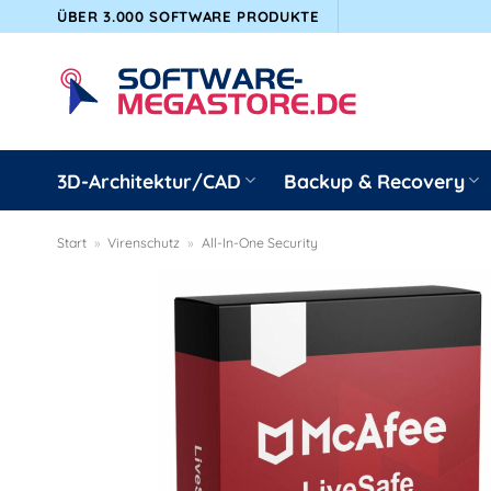
Zum
ÜBER 3.000 SOFTWARE PRODUKTE
Inhalt
springen
3D-Architektur/CAD
Backup & Recovery
Start
»
Virenschutz
»
All-In-One Security