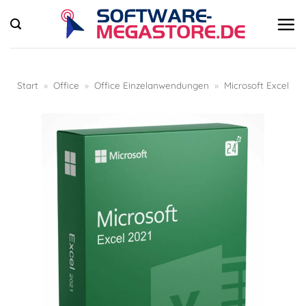
Zum
Inhalt
springen
Start
»
Office
»
Office Einzelanwendungen
»
Microsoft Excel