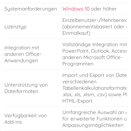
Systemanforderungen
Windows 10
oder höher
Einzelbenutzer-/Mehrbereich
Lizenztyp
(abonnementsbasiert oder al
Einmalkauf)
Vollständige Integration mit 
Integration mit
PowerPoint, Outlook, Access 
anderen Office-
anderen Microsoft Office-
Anwendungen
Programmen
Import und Export von Dateie
verschiedenen
Unterstützung von
Tabellenkalkulationsformaten
Dateiformaten
.xlsx, .xls, .xlsm, .csv) sowie P
HTML-Export
Umfangreiche Auswahl an Ad
Verfügbarkeit von
für erweiterte Funktionen un
Add-ins
Anpassungsmöglichkeiten