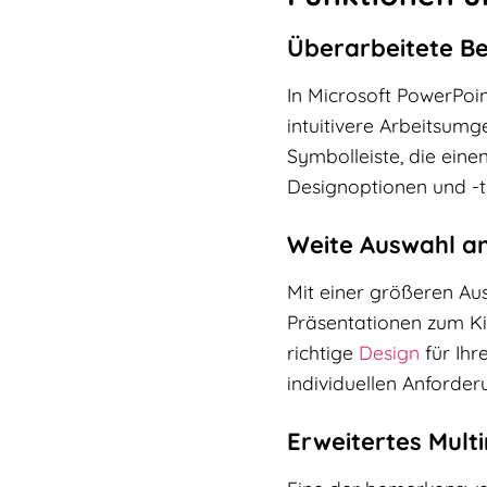
Überarbeitete B
In Microsoft PowerPoi
intuitivere Arbeitsum
Symbolleiste, die eine
Designoptionen und -t
Weite Auswahl a
Mit einer größeren Au
Präsentationen zum Kin
richtige
Design
für Ihr
individuellen Anforder
Erweitertes Mult