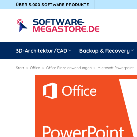
Zum
ÜBER 3.000 SOFTWARE PRODUKTE
Inhalt
springen
3D-Architektur/CAD
Backup & Recovery
Start
»
Office
»
Office Einzelanwendungen
»
Microsoft Powerpoint