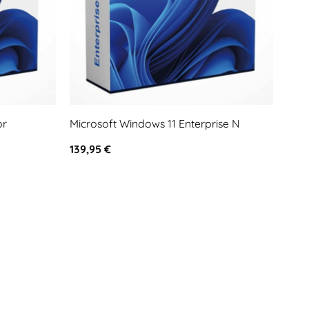
or
Microsoft Windows 11 Enterprise N
Micr
139,95
€
79,