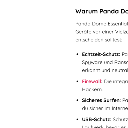
Warum Panda Dome
Panda Dome Essential 2
Geräte vor einer Viel
entscheiden solltest:
Echtzeit-Schutz:
Pan
Spyware und Ransom
erkannt und neutrali
Firewall
:
Die integr
Hackern.
Sicheres Surfen:
Pa
du sicher im Interne
USB-Schutz:
Schütz
Laufwerk, bevor es 