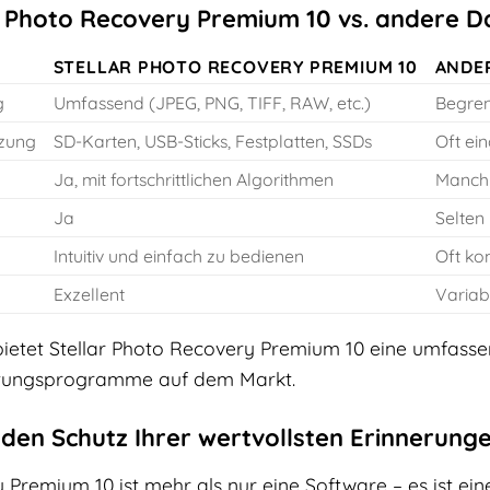
ar Photo Recovery Premium 10 vs. andere
STELLAR PHOTO RECOVERY PREMIUM 10
ANDE
g
Umfassend (JPEG, PNG, TIFF, RAW, etc.)
Begren
tzung
SD-Karten, USB-Sticks, Festplatten, SSDs
Oft ei
Ja, mit fortschrittlichen Algorithmen
Manchm
Ja
Selten
Intuitiv und einfach zu bedienen
Oft ko
Exzellent
Variab
, bietet Stellar Photo Recovery Premium 10 eine umfass
ttungsprogramme auf dem Markt.
n den Schutz Ihrer wertvollsten Erinnerung
Premium 10 ist mehr als nur eine Software – es ist eine 