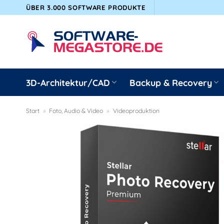
Zum
ÜBER 3.000 SOFTWARE PRODUKTE
Inhalt
springen
3D-Architektur/CAD
Backup & Recovery
Start
»
Foto, Audio & Video
»
Videoproduktion