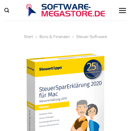
Zum
Inhalt
springen
Start
»
Büro & Finanzen
»
Steuer-Software