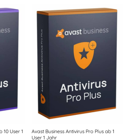
b 10 User 1
Avast Business Antivirus Pro Plus ab 1
Avas
User 1 Jahr
User