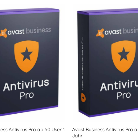
ess Antivirus Pro ab 50 User 1
Avast Business Antivirus Pro a
Jahr