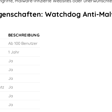
griffe, Malware-infizierte Websites oder unerwünsch
genschaften: Watchdog Anti-Malw
BESCHREIBUNG
Ab 100 Benutzer
1 Jahr
Ja
Ja
Ja
tz
Ja
Ja
Ja