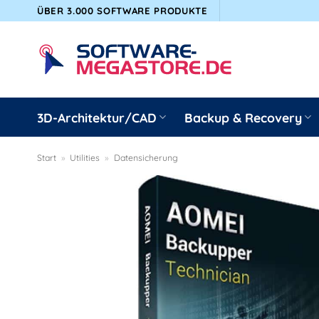
Zum
ÜBER 3.000 SOFTWARE PRODUKTE
Inhalt
springen
3D-Architektur/CAD
Backup & Recovery
Start
»
Utilities
»
Datensicherung