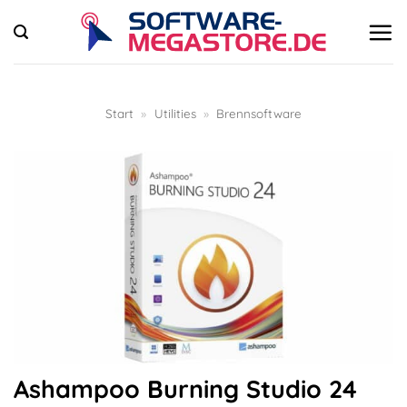
Zum
Inhalt
springen
Start
»
Utilities
»
Brennsoftware
Ashampoo Burning Studio 24