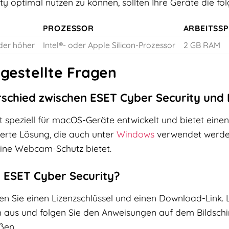
y optimal nutzen zu können, sollten Ihre Geräte die f
PROZESSOR
ARBEITSSP
der höher
Intel®- oder Apple Silicon-Prozessor
2 GB RAM
 gestellte Fragen
rschied zwischen ESET Cyber Security und 
st speziell für macOS-Geräte entwickelt und bietet ein
terte Lösung, die auch unter
Windows
verwendet werden
ine Webcam-Schutz bietet.
ch ESET Cyber Security?
n Sie einen Lizenzschlüssel und einen Download-Link. L
 aus und folgen Sie den Anweisungen auf dem Bildschirm
ßen.