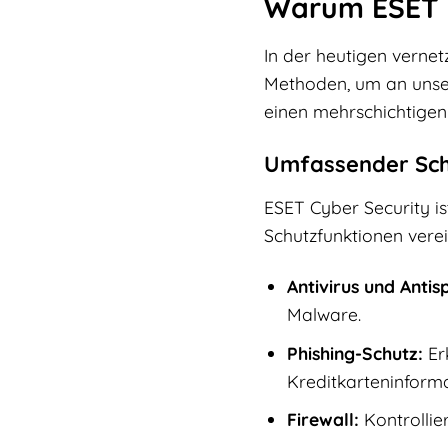
Warum ESET Cy
In der heutigen vernet
Methoden, um an unser
einen mehrschichtigen
Umfassender Schu
ESET Cyber Security is
Schutzfunktionen verei
Antivirus und Anti
Malware.
Phishing-Schutz:
Erk
Kreditkarteninforma
Firewall:
Kontrollie