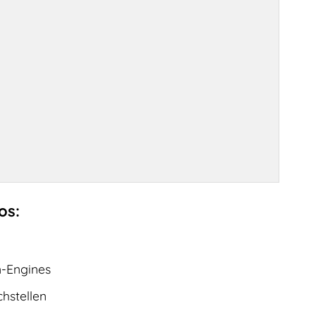
os:
-Engines
hstellen