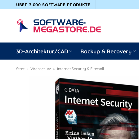
Zum
ÜBER 3.000 SOFTWARE PRODUKTE
Inhalt
springen
3D-Architektur/CAD
Backup & Recovery
Start
»
Virenschutz
»
Internet Security & Firewall