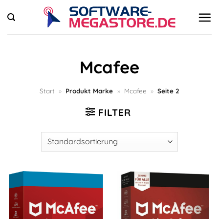
Zum
Inhalt
springen
Mcafee
Start
»
Produkt Marke
»
Mcafee
»
Seite 2
FILTER