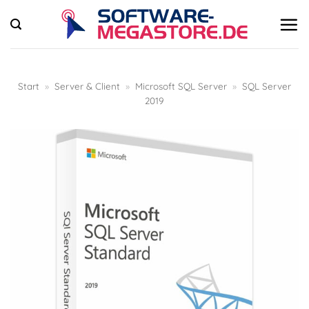
Zum
Inhalt
springen
Start
»
Server & Client
»
Microsoft SQL Server
»
SQL Server
2019