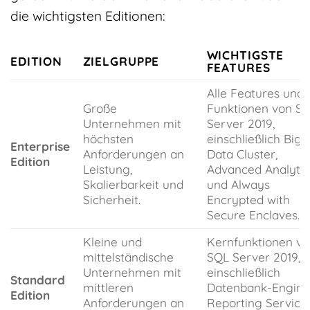
die wichtigsten Editionen:
WICHTIGSTE
EDITION
ZIELGRUPPE
FEATURES
Alle Features und
Große
Funktionen von S
Unternehmen mit
Server 2019,
höchsten
einschließlich Big
Enterprise
Anforderungen an
Data Cluster,
Edition
Leistung,
Advanced Analytic
Skalierbarkeit und
und Always
Sicherheit.
Encrypted with
Secure Enclaves.
Kleine und
Kernfunktionen vo
mittelständische
SQL Server 2019,
Unternehmen mit
einschließlich
Standard
mittleren
Datenbank-Engine
Edition
Anforderungen an
Reporting Service