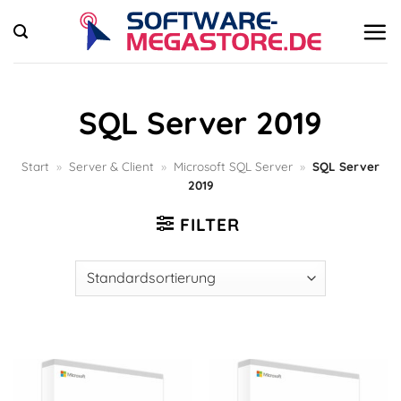
Zum
Inhalt
springen
SQL Server 2019
Start
»
Server & Client
»
Microsoft SQL Server
»
SQL Server
2019
FILTER