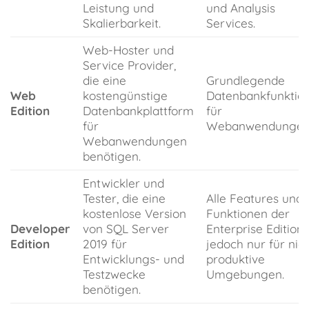
Leistung und
und Analysis
Skalierbarkeit.
Services.
Web-Hoster und
Service Provider,
die eine
Grundlegende
Web
kostengünstige
Datenbankfunktio
Edition
Datenbankplattform
für
für
Webanwendungen
Webanwendungen
benötigen.
Entwickler und
Tester, die eine
Alle Features und
kostenlose Version
Funktionen der
Developer
von SQL Server
Enterprise Edition,
Edition
2019 für
jedoch nur für nich
Entwicklungs- und
produktive
Testzwecke
Umgebungen.
benötigen.