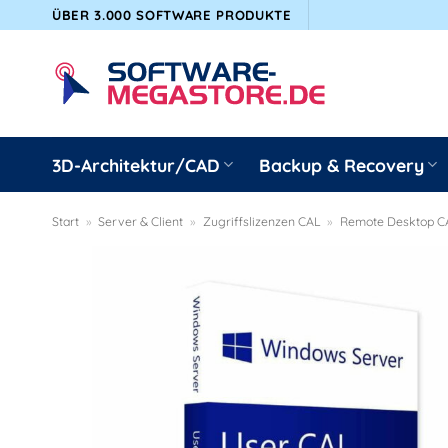
Zum
ÜBER 3.000 SOFTWARE PRODUKTE
Inhalt
springen
3D-Architektur/CAD
Backup & Recovery
Start
»
Server & Client
»
Zugriffslizenzen CAL
»
Remote Desktop C