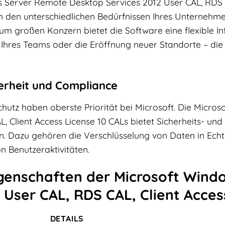
 Server Remote Desktop Services 2012 User CAL, RDS CAL
m den unterschiedlichen Bedürfnissen Ihres Unternehm
m großen Konzern bietet die Software eine flexible Inf
g Ihres Teams oder die Eröffnung neuer Standorte – d
erheit und Compliance
chutz haben oberste Priorität bei Microsoft. Die Micr
, Client Access License 10 CALs bietet Sicherheits- un
 Dazu gehören die Verschlüsselung von Daten in Echtz
n Benutzeraktivitäten.
genschaften der Microsoft Win
 User CAL, RDS CAL, Client Acces
DETAILS