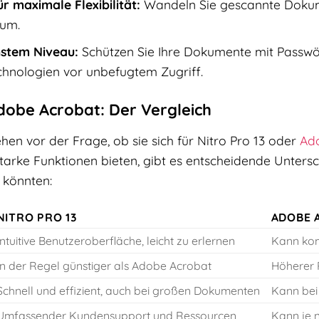
r maximale Flexibilität:
Wandeln Sie gescannte Dokum
 um.
hstem Niveau:
Schützen Sie Ihre Dokumente mit Passwö
chnologien vor unbefugtem Zugriff.
Adobe Acrobat: Der Vergleich
en vor der Frage, ob sie sich für Nitro Pro 13 oder
Ad
rke Funktionen bieten, gibt es entscheidende Unterschi
könnten:
NITRO PRO 13
ADOBE 
Intuitive Benutzeroberfläche, leicht zu erlernen
Kann kom
In der Regel günstiger als Adobe Acrobat
Höherer 
Schnell und effizient, auch bei großen Dokumenten
Kann bei
Umfassender Kundensupport und Ressourcen
Kann je 