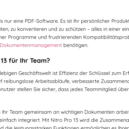
ls nur eine PDF-Software. Es ist Ihr persönlicher Produk
eiten, zu konvertieren und zu schützen – alles in einer
ner Programme und frustrierenden Kompatibilitätsproble
Dokumentenmanagement
benötigen.
13 für Ihr Team?
lebigen Geschäftswelt ist Effizienz der Schlüssel zum Er
uf reibungslose Arbeitsabläufe, verbesserte Zusammena
enutzer stellen Sie sicher, dass jedes Teammitglied üb
wie Ihr Team gemeinsam an wichtigen Dokumenten arbeit
infach integriert. Mit Nitro Pro 13 wird die Zusammenar
 die leistungsstarken Funktionen ermöglichen es Ihren 