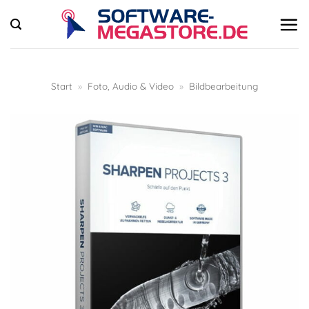
Zum
Inhalt
springen
Start
»
Foto, Audio & Video
»
Bildbearbeitung