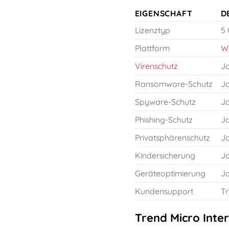
EIGENSCHAFT
D
Lizenztyp
5 
Plattform
W
Virenschutz
J
Ransomware-Schutz
J
Spyware-Schutz
J
Phishing-Schutz
J
Privatsphärenschutz
J
Kindersicherung
J
Geräteoptimierung
J
Kundensupport
Tr
Trend Micro Inter