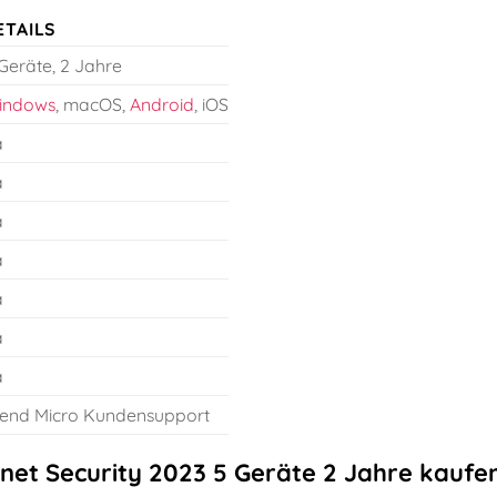
ETAILS
Geräte, 2 Jahre
indows
, macOS,
Android
, iOS
a
a
a
a
a
a
a
end Micro Kundensupport
net Security 2023 5 Geräte 2 Jahre kaufen