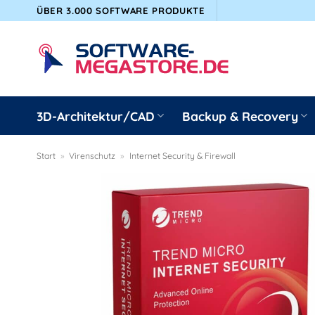
Zum
ÜBER 3.000 SOFTWARE PRODUKTE
Inhalt
springen
3D-Architektur/CAD
Backup & Recovery
Start
»
Virenschutz
»
Internet Security & Firewall