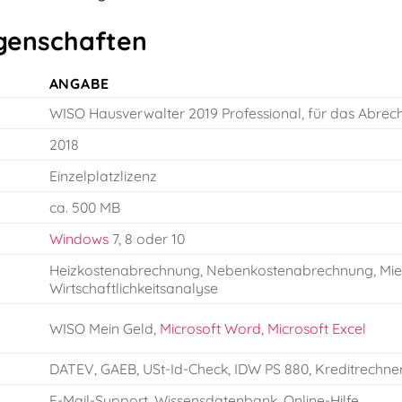
genschaften
ANGABE
WISO Hausverwalter 2019 Professional, für das Abre
2018
Einzelplatzlizenz
ca. 500 MB
Windows
7, 8 oder 10
Heizkostenabrechnung, Nebenkostenabrechnung, Miet
Wirtschaftlichkeitsanalyse
WISO Mein Geld,
Microsoft Word
,
Microsoft Excel
DATEV, GAEB, USt-Id-Check, IDW PS 880, Kreditrechner
E-Mail-Support, Wissensdatenbank, Online-Hilfe