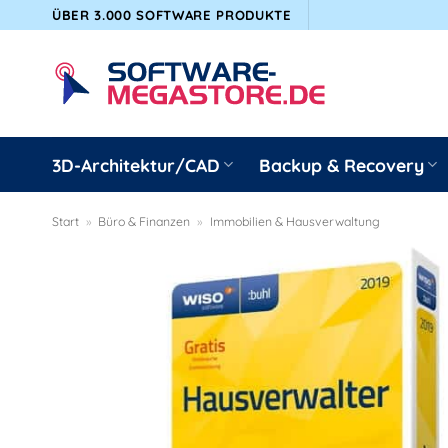
Zum
ÜBER 3.000 SOFTWARE PRODUKTE
Inhalt
springen
3D-Architektur/CAD
Backup & Recovery
Start
»
Büro & Finanzen
»
Immobilien & Hausverwaltung