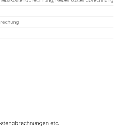
triebskostenabrechnung, Nebenkostenabrechnung
sprechung
ostenabrechnungen etc.