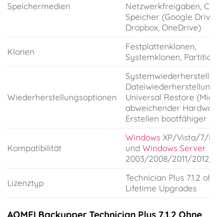
Speichermedien
Netzwerkfreigaben, Clo
Speicher (Google Drive,
Dropbox, OneDrive)
Festplattenklonen,
Klonen
Systemklonen, Partitio
Systemwiederherstellu
Dateiwiederherstellung,
Wiederherstellungsoptionen
Universal Restore (Migr
abweichender Hardware
Erstellen bootfähiger 
Windows
XP/Vista/7/8/
Kompatibilität
und
Windows Server
2003/2008/2011/2012/
Technician Plus 7.1.2 oh
Lizenztyp
Lifetime Upgrades
AOMEI Backupper Technician Plus 7.1.2 Ohne