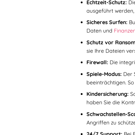
Echtzeit-Schutz:
Die
ausgeführt werden, 
Sicheres Surfen:
Bul
Daten und
Finanze
Schutz vor Ranso
sie Ihre Dateien ve
Firewall:
Die integr
Spiele-Modus:
Der S
beeinträchtigen. So
Kindersicherung:
Sc
haben Sie die Kontro
Schwachstellen-Sc
Angriffen zu schütz
24/7 Support:
Bei 