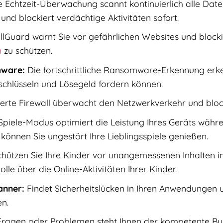
 Echtzeit-Überwachung scannt kontinuierlich alle Dat
und blockiert verdächtige Aktivitäten sofort.
lGuard warnt Sie vor gefährlichen Websites und blocki
n
zu schützen.
mware:
Die fortschrittliche Ransomware-Erkennung erk
rschlüsseln und Lösegeld fordern können.
ierte Firewall überwacht den Netzwerkverkehr und blocki
piele-Modus optimiert die Leistung Ihres Geräts währe
 können Sie ungestört Ihre Lieblingsspiele genießen.
hützen Sie Ihre Kinder vor unangemessenen Inhalten im 
lle über die Online-Aktivitäten Ihrer Kinder.
anner:
Findet Sicherheitslücken in Ihren Anwendungen 
en.
Fragen oder Problemen steht Ihnen der kompetente Bu