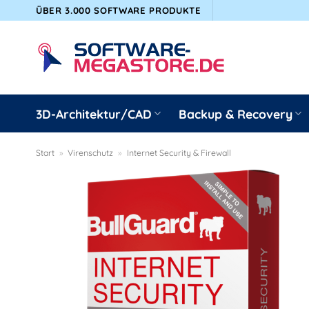
Zum
ÜBER 3.000 SOFTWARE PRODUKTE
Inhalt
springen
3D-Architektur/CAD
Backup & Recovery
Start
»
Virenschutz
»
Internet Security & Firewall