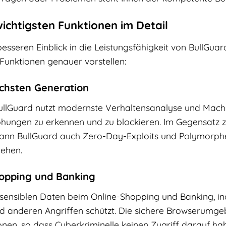
 wichtigsten Funktionen im Detail
sseren Einblick in die Leistungsfähigkeit von BullGuar
 Funktionen genauer vorstellen:
ächsten Generation
llGuard nutzt modernste Verhaltensanalyse und Machi
hungen zu erkennen und zu blockieren. Im Gegensatz 
kann BullGuard auch Zero-Day-Exploits und Polymorphe
ehen.
hopping und Banking
e sensiblen Daten beim Online-Shopping und Banking, 
d anderen Angriffen schützt. Die sichere Browserumgeb
nen, so dass Cyberkriminelle keinen Zugriff darauf ha