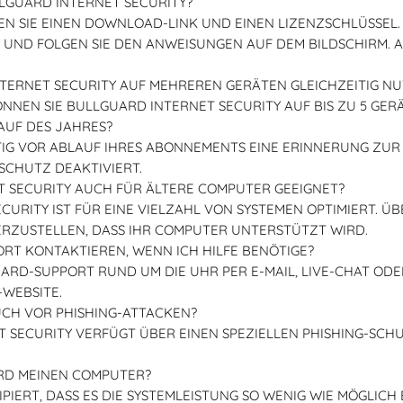
LLGUARD INTERNET SECURITY?
N SIE EINEN DOWNLOAD-LINK UND EINEN LIZENZSCHLÜSSEL. 
 UND FOLGEN SIE DEN ANWEISUNGEN AUF DEM BILDSCHIRM. AK
TERNET SECURITY AUF MEHREREN GERÄTEN GLEICHZEITIG N
KÖNNEN SIE BULLGUARD INTERNET SECURITY AUF BIS ZU 5 GER
AUF DES JAHRES?
TIG VOR ABLAUF IHRES ABONNEMENTS EINE ERINNERUNG ZU
SCHUTZ DEAKTIVIERT.
T SECURITY AUCH FÜR ÄLTERE COMPUTER GEEIGNET?
CURITY IST FÜR EINE VIELZAHL VON SYSTEMEN OPTIMIERT. 
ERZUSTELLEN, DASS IHR COMPUTER UNTERSTÜTZT WIRD.
ORT KONTAKTIEREN, WENN ICH HILFE BENÖTIGE?
ARD-SUPPORT RUND UM DIE UHR PER E-MAIL, LIVE-CHAT ODE
-WEBSITE.
CH VOR PHISHING-ATTACKEN?
T SECURITY VERFÜGT ÜBER EINEN SPEZIELLEN PHISHING-SCHU
RD MEINEN COMPUTER?
PIERT, DASS ES DIE SYSTEMLEISTUNG SO WENIG WIE MÖGLICH 