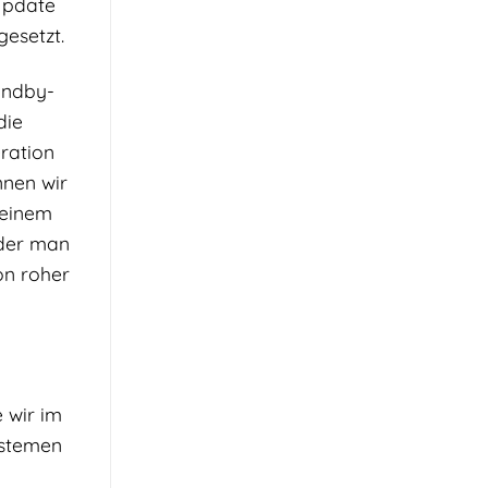
Update
gesetzt.
andby-
die
ration
nnen wir
 einem
 der man
on roher
 wir im
ystemen