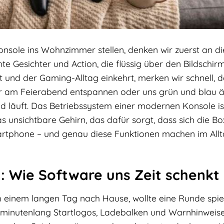
nsole ins Wohnzimmer stellen, denken wir zuerst an die
e Gesichter und Action, die flüssig über den Bildschir
 und der Gaming-Alltag einkehrt, merken wir schnell, d
ir am Feierabend entspannen oder uns grün und blau ä
nd läuft. Das Betriebssystem einer modernen Konsole is
das unsichtbare Gehirn, das dafür sorgt, dass sich die Bo
martphone – und genau diese Funktionen machen im All
 Wie Software uns Zeit schenkt
 einem langen Tag nach Hause, wollte eine Runde spie
al minutenlang Startlogos, Ladebalken und Warnhinweis