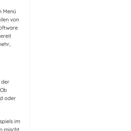
em Menü
ilen von
Software
ereit
mehr,
 der
 Ob
nd oder
spiels im
m mischt