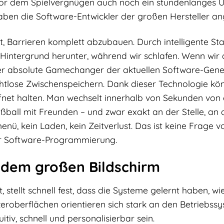
 vor dem Spielvergnügen auch noch ein stundenlanges 
aben die Software-Entwickler der großen Hersteller an
 Barrieren komplett abzubauen. Durch intelligente St
Hintergrund herunter, während wir schlafen. Wenn wir 
h der absolute Gamechanger der aktuellen Software-Gene
htlose Zwischenspeichern. Dank dieser Technologie kö
ffnet halten. Man wechselt innerhalb von Sekunden von
ußball mit Freunden – und zwar exakt an der Stelle, an
nü, kein Laden, kein Zeitverlust. Das ist keine Frage v
r Software-Programmierung.
 dem großen Bildschirm
tellt schnell fest, dass die Systeme gelernt haben, wie
eroberflächen orientieren sich stark an den Betriebss
tiv, schnell und personalisierbar sein.