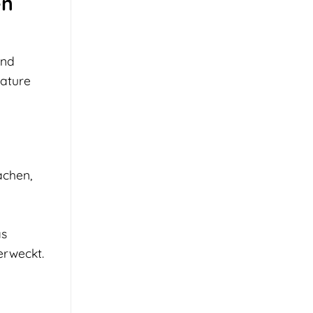
en
und
eature
achen,
as
erweckt.