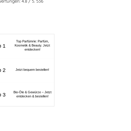
ertungen: 4.8 / 5. 536
Top Parfümrie: Parfüm,
Kosmetik & Beauty. Jetzt
entdecken!
Jetzt bequem bestellen!
Bio-Öle & Gewürze – Jetzt
entdecken & bestellen!