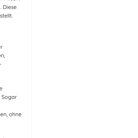
. Diese
tellt.
er
n,
-
e
. Sogar
uen, ohne